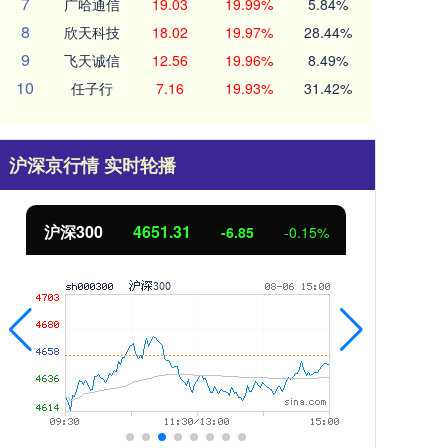
7
广哈通信
19.03
19.99%
5.84%
8
欣天科技
18.02
19.97%
28.44%
9
飞天诚信
12.56
19.96%
8.49%
10
任子行
7.16
19.93%
31.42%
沪深京行情 实时轮播
北证50
1122.88
创业
3.42
0.30%