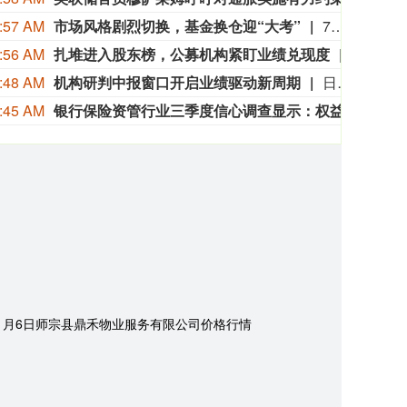
:57 AM
市场风格剧烈切换，基金换仓迎“大考”
7月以来，A股市场迎来剧烈风格切换，此前持续领涨的AI、半导体等科技成长板块出现大幅调整，而前期表现低迷的传统价值板块普遍迎来反弹。在此背景下，多只重仓AI、半导体方向的基金出现较大幅度的回撤。值得关注的是，这批遭遇重挫的基金中，部分产品在二季度刚刚完成大规模换仓，从消费、资源等传统板块切换至科技赛道。其中，既有基金经理交接导致风格变化的情形，也有基金经理在分化行情下主动选择了“追逐趋势”。（中证报）
:56 AM
扎堆进入股东榜，公募机构紧盯业绩兑现度
截至8
:48 AM
机构研判中报窗口开启业绩驱动新周期
日前多方调研获悉，多家一线机构已形成明确共识：A股本轮调整本质是交易拥挤度的释放与估值阶段性收缩，AI产业长期成长逻辑并未发生实质性逆转，政策底信号显现之下，市场底仍需筹码、情绪与增量资金多重条件共振确认，而这一过程往往需事后回望方能定论。机构人士认为，随着中报业绩进入集中披露窗口，行情正逐步由预期驱动转向业绩兑现驱动，科技与涨价方向景气占优，但板块内部分化将加剧——具备真实业绩与技术壁垒的龙头有望在估值修复中率先受益，而单纯依赖概念与涨价弹性的标的将面临定价重估。（中证报）
:45 AM
银行保险资管行业三季度信心调查显示：权益投资信心环比回升，受访机构配置意愿增强
近期