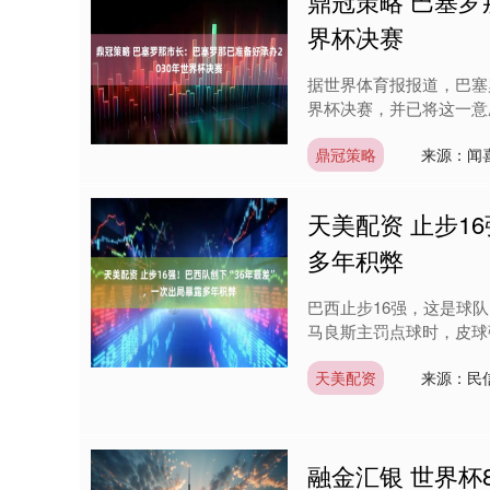
鼎冠策略 巴塞罗
界杯决赛
据世界体育报报道，巴塞
界杯决赛，并已将这一意愿
鼎冠策略
来源：闻
天美配资 止步1
深证成指
14110.12
1.92
0.57%
多年积弊
-34.08
-
巴西止步16强，这是球队
马良斯主罚点球时，皮球弹
天美配资
来源：民
融金汇银 世界杯