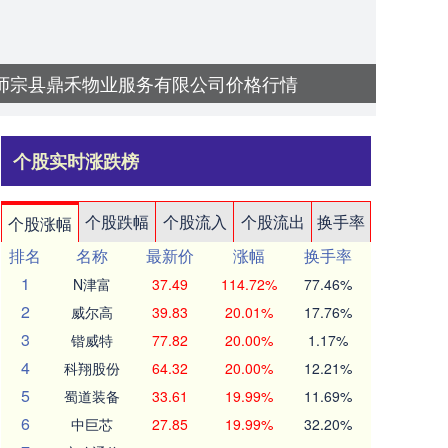
6日师宗县鼎禾物业服务有限公司价格行情
个股实时涨跌榜
个股跌幅
个股流入
个股流出
换手率
个股涨幅
排名
名称
最新价
涨幅
换手率
1
N津富
37.49
114.72%
77.46%
2
威尔高
39.83
20.01%
17.76%
3
锴威特
77.82
20.00%
1.17%
4
科翔股份
64.32
20.00%
12.21%
5
蜀道装备
33.61
19.99%
11.69%
6
中巨芯
27.85
19.99%
32.20%