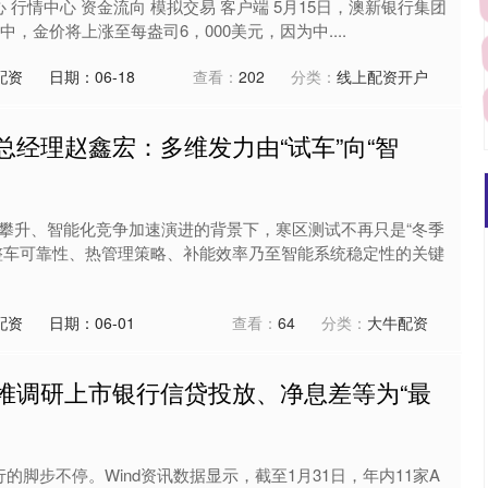
 行情中心 资金流向 模拟交易 客户端 5月15日，澳新银行集团
中，金价将上涨至每盎司6，000美元，因为中....
配资
日期：06-18
查看：
202
分类：
线上配资开户
总经理赵鑫宏：多维发力由“试车”向“智
翻倍
攀升、智能化竞争加速演进的背景下，寒区测试不再只是“冬季
整车可靠性、热管理策略、补能效率乃至智能系统稳定性的关键
配资
日期：06-01
查看：
64
分类：
大牛配资
堆调研上市银行信贷投放、净息差等为“最
的脚步不停。Wind资讯数据显示，截至1月31日，年内11家A