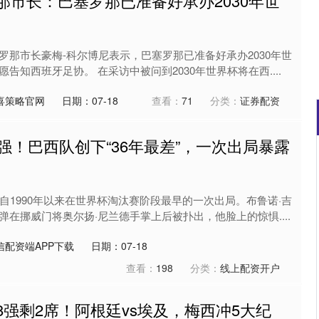
那市长：巴塞罗那已准备好承办2030年世
罗那市长豪梅-科尔博尼表示，巴塞罗那已准备好承办2030年世
告知西班牙足协。 在采访中被问到2030年世界杯将在西....
喜策略官网
日期：07-18
查看：
71
分类：
证券配资
6强！巴西队创下“36年最差”，一次出局暴露
沪深300
4651.31
0.24%
-6.85
-0.15%
自1990年以来在世界杯淘汰赛阶段最早的一次出局。布鲁诺·吉
在挪威门将奥尔扬·尼兰德手掌上后被扑出，他脸上的惊惧....
信配资端APP下载
日期：07-18
查看：
198
分类：
线上配资开户
8强剩2席！阿根廷vs埃及，梅西冲5大纪