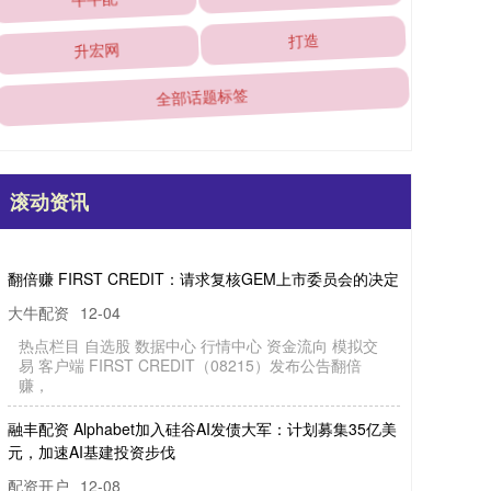
升宏网
打造
全部话题标签
滚动资讯
赚 FIRST CREDIT：请求复核GEM上市委员会的决定
大牛配资
12-04
热
点
栏
目
自
选
股
据
中
心
行
情
中
心
资
金
流
向
模
拟
交
客
户
端
F
IR
S
T
C
R
E
D
IT
（
0
8
2
1
5
）
发
布
公
告
翻
倍
易
数
赚
，
融
丰
配
资
lp
h
a
b
e
t加
入
硅
谷
A
I发
债
大
军
：
计
划
募
集
3
5
亿
美
，
加
速
A
I基
建
投
资
步
A
元
伐
配资开户
12-08