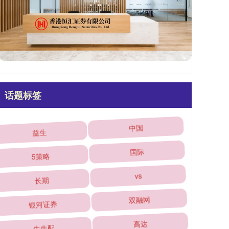
话题标签
益生
中国
5策略
国际
长期
vs
银河证券
双融网
牛牛配
高达