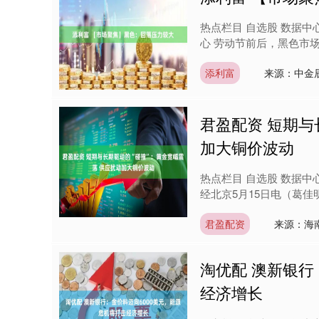
热点栏目 自选股 数据中
心 劳动节前后，黑色市场
添利富
来源：中金
君盈配资 短期与
加大铜价波动
热点栏目 自选股 数据中
经北京5月15日电（葛佳
君盈配资
来源：海南
淘优配 澳新银行
经济增长