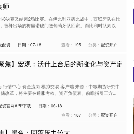
会师
1/8决赛又结束2场比赛。在伊比利亚德比战中，西班牙队在比
，替补出场的梅里诺破门送葡萄牙队回家。而比利时队则以
仓配资
日期：07-18
查看：
195
分类：
配资开户
场聚焦】宏观：沃什上台后的新变化与资产定
心 行情中心 资金流向 模拟交易 客户端 来源：中粮期货研究中
储改革，将主要在通胀考核、资产负债表、前瞻指引三方....
配资官网APP下载
日期：06-18
查看：
187
分类：
配资开户
聚焦】黑色：回落压力较大