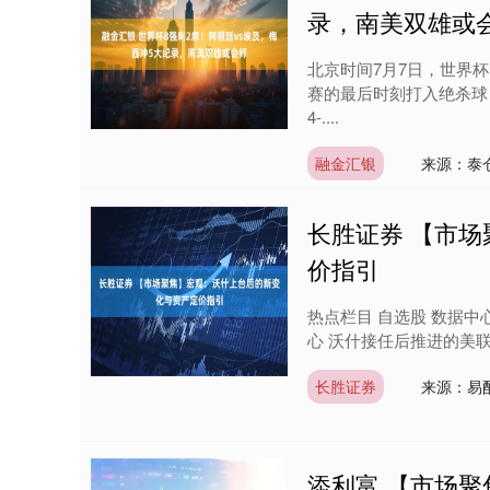
录，南美双雄或
北京时间7月7日，世界杯
赛的最后时刻打入绝杀球
4-....
融金汇银
来源：泰
长胜证券 【市
价指引
热点栏目 自选股 数据中
心 沃什接任后推进的美联
长胜证券
来源：易
添利富 【市场