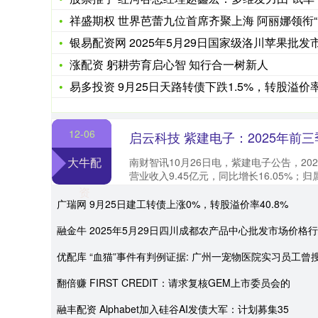
祥盛期权 世界芭蕾九位首席齐聚上海 阿丽娜领衔“三百年芭蕾艺
银易配资网 2025年5月29日国家级洛川苹果批发市场价格
涨配资 躬耕劳育启心智 知行合一树新人
易多投资 9月25日天路转债下跌1.5%，转股溢价率0.2
12-06
大牛配
南财智讯10月26日电，紫建电子公告，20
营业收入9.45亿元，同比增长16.05%；
利润1213.20万元，同比下....
资
广瑞网 9月25日建工转债上涨0%，转股溢价率40.8%
融金牛 2025年5月29日四川成都农产品中心批发市场价格行
优配库 “血猫”事件有判例证据: 广州一宠物医院实习员工曾
翻倍赚 FIRST CREDIT：请求复核GEM上市委员会的
融丰配资 Alphabet加入硅谷AI发债大军：计划募集35