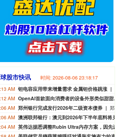
全球股市快讯
时间:
2026-08-06 23:18:18
:13 AM
钽电容应用带来增量需求 金属钽价格跳涨
今年以来，国内钽价跳涨，涨幅接近1.4倍。业内人士表示，此轮钽价大涨的主因是全球钽金属供需格局的结构性失衡：供应端，全球钽矿供应链较为脆弱，供给刚性显著；需求端，AI算力产业爆发打开行业增长空间，钽电容、钽靶材等增长弹性较高。在高景气行情驱动下，国内钽电容企业加速突围，拓展AI算力等高附加值民用市场，推动高端钽电容国产化替代进程提速。
:12 AM
OpenAI首款面向消费者的设备外形类似甜甜圈 售价或超300美元
知情人
:06 AM
郑州银行完成发行2026年二级资本债券
郑州银行(06196)发布公告，经国家金融监督管理总局河南监管局和中国人民银行批准，本行于近日在全国银行间债券市场成功发行“郑州银行股份有限公司2026年二级资本债券”(本期债券)。本期债券于2026年8月4日簿记建档，并于2026年8月6日完成缴款，发行规模为人民币60亿元，为10年期固定利率债券，票面利率为1.97%，在第5年末附有条件的发行人赎回权。本期债券募集资金将依据适用法律和监管部门的批准，用于补充本行二级资本。
:06 AM
澳洲联邦银行：澳元到2026年下半年底料将兑主要货币走弱
澳洲联
:04 AM
英伟达据悉调整Rubin Ultra内存方案，因先进存储供应面临压力
8月7
:58 AM
美联储官员穆萨莱姆呼吁对通胀实施有力约束
圣路