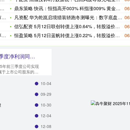
鼎东策略 快讯：恒指高开003% 科指涨009% 黄金股回暖
06
行
凡资配 华为乾崑启境猎装轿跑冬测曝光：数字底盘引擎助力多场景
06
信弘配资 5月12日联创转债上涨0.64%，转股溢价率33.
06
7
恒盈策略 5月12日蓝帆转债上涨0.22%，转股溢价率141
06
启云科技 紫建电子：2025年前三季度净利润同比下降77.52%
25年前三季度公司实现
归属于上市公司股东的净
10-04
09-29
搜
10-30
12-04
12-08