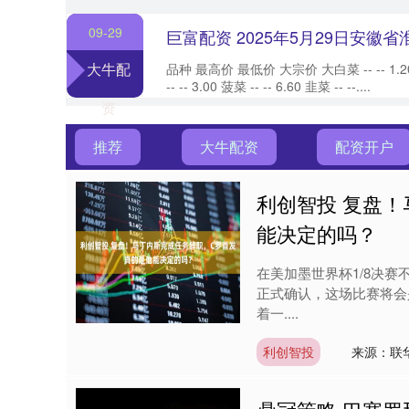
09-29
大牛配
品种 最高价 最低价 大宗价 大白菜 -- -- 1.20 
-- -- 3.00 菠菜 -- -- 6.60 韭菜 -- --....
资
推荐
大牛配资
配资开户
利创智投 复盘
能决定的吗？
在美加墨世界杯1/8决
正式确认，这场比赛将会
着一....
利创智投
来源：联