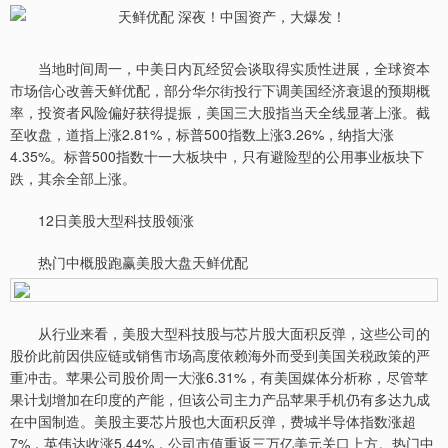
当地时间周一，中美日内瓦经贸会谈取得实质性进展，全球资本
市场信心改善天鲜优配，部分华尔街投行下调美国经济衰退的预期概
率，投资者风险偏好获得提振，美国三大股指当天全线显著上涨。截
至收盘，道指上涨2.81%，标普500指数上涨3.26%，纳指大涨
4.35%。标普500指数十一大板块中，只有避险型的公用事业板块下
跌，其余全部上涨。
12日美股大型科技股领涨
热门中概股跑赢美股大盘天鲜优配
从行业来看，美股大型科技股与芯片股大面积反弹，这些公司的
股价此前因供应链或销售市场高度依赖海外而受到美国关税政策的严
重冲击。苹果公司股价周一大涨6.31%，有美国媒体分析称，尽管苹
果计划增加在印度的产能，但该公司主力产品苹果手机仍有多达九成
在中国制造。美股主要芯片股也大面积反弹，费城半导体指数涨超
7%，英伟达收涨5.44%，公司市值重返三万亿美元关口上方。热门中