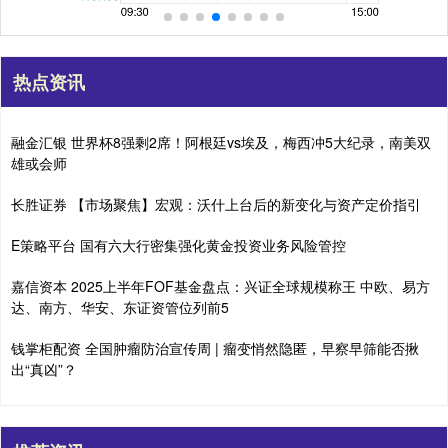
热点资讯
融金汇银 世界杯8强剩2席！阿根廷vs埃及，梅西冲5大纪录，南美双
雄或会师
长胜证券 【市场聚焦】宏观：沃什上台后的新变化与资产定价指引
E策略平台 国有六大行密集强化黄金投资业务风险管控
嘉信资本 2025上半年FOF基金盘点：兴证全球规模称王 中欧、易方
达、南方、华安、东证资管位列前5
钱掌柜配资 全国肿瘤防治宣传周 | 瘤变悄然隐匿，早察早筛能否揪
出“真凶”？