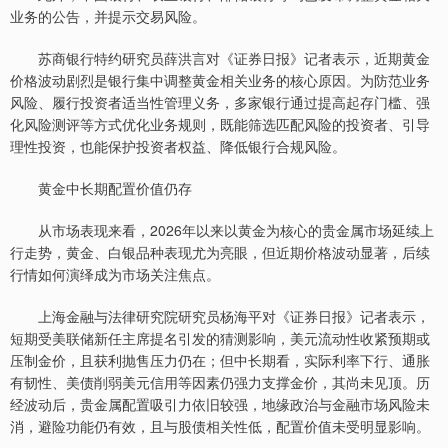
业务的公告，并提示交易风险。
苏商银行特约研究员薛洪言对《证券日报》记者表示，近期黄金
价格波动剧烈是银行集中调整黄金相关业务的核心原因。为防范业务
风险、履行投资者适当性管理义务，多家银行通过提高起存门槛、强
化风险测评等方式优化业务规则，既能筛选匹配风险的投资者、引导
理性投资，也能保护投资者权益、降低银行合规风险。
黄金中长期配置价值仍存
从市场表现来看，2026年以来以黄金为核心的贵金属市场延续上
行走势，黄金、白银品种表现尤为亮眼，但近期价格波动显著，后续
行情如何演绎成为市场关注焦点。
上海金融与法律研究院研究员杨海平对《证券日报》记者表示，
短期受美联储新任主席提名引发的猜测影响，美元流动性收紧预期或
压制金价，且获利抛售压力仍在；但中长期看，实际利率下行、通胀
有韧性、美债削弱美元信用等因素仍强力支撑金价，其尚未见顶。历
经波动后，贵金属配置吸引力依旧较强，地缘政治与金融市场风险未
消，避险功能仍有效，且与股债相关性低，配置价值未受明显影响。