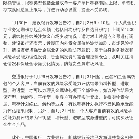
限额管理，限额类型包括全量或单一客户单日积存/赎回上限、单笔积
存或赎回总量上限等，并进行动态设置，提金不受影响。
1月30日，建设银行发布公告称，自2月2日9：10起，个人黄金积
存业务定期积存起点金额（包括日均积存及自选日积存）上调至1500
元，后续将持续关注黄金市场变动情况，适时对上述起点金额进行调
整。建设银行还表示，近期国内外贵金属价格波动加剧，市场风险提
升。请投资者增强贵金属业务的风险防范意识，基于自身财务状况和
风险承受能力理性投资。贵金属投资时需合理控制仓位，及时关注持
仓情况和保证金余额变化情况，防范贵金属市场风险。
交通银行于1月29日发布公告称，自1月31日起，已签约贵金属钱
包的个人客户，当前有效的风险承受能力评估结果为增长型、进取
型、激进型，才可以办理贵金属钱包项下全部业务；如该评估结果为
保守型、稳健型、平衡型，则客户可办理实时卖出、兑换实物贵金
属、积存计划终止、解约等业务，有效积存计划执行不受风险承受能
力评估结果限制。另外，自1月31日起，个人客户当前有效的风险承
受能力测评结果为平衡型、增长型、进取型或激进型的，可购买沃德
金生金产品。
此外，中国银行、农业银行、邮储银行等均已发布调整黄金相关