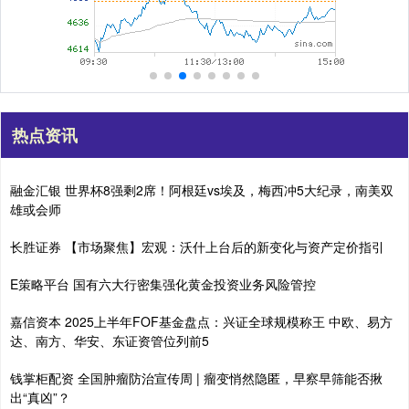
热点资讯
融金汇银 世界杯8强剩2席！阿根廷vs埃及，梅西冲5大纪录，南美双
雄或会师
长胜证券 【市场聚焦】宏观：沃什上台后的新变化与资产定价指引
E策略平台 国有六大行密集强化黄金投资业务风险管控
嘉信资本 2025上半年FOF基金盘点：兴证全球规模称王 中欧、易方
达、南方、华安、东证资管位列前5
钱掌柜配资 全国肿瘤防治宣传周 | 瘤变悄然隐匿，早察早筛能否揪
出“真凶”？