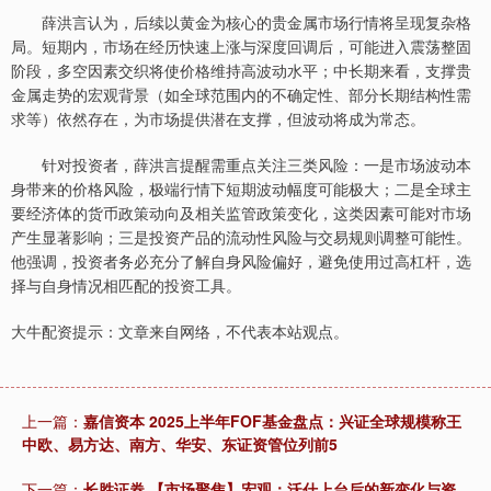
薛洪言认为，后续以黄金为核心的贵金属市场行情将呈现复杂格
局。短期内，市场在经历快速上涨与深度回调后，可能进入震荡整固
阶段，多空因素交织将使价格维持高波动水平；中长期来看，支撑贵
金属走势的宏观背景（如全球范围内的不确定性、部分长期结构性需
求等）依然存在，为市场提供潜在支撑，但波动将成为常态。
针对投资者，薛洪言提醒需重点关注三类风险：一是市场波动本
身带来的价格风险，极端行情下短期波动幅度可能极大；二是全球主
要经济体的货币政策动向及相关监管政策变化，这类因素可能对市场
产生显著影响；三是投资产品的流动性风险与交易规则调整可能性。
他强调，投资者务必充分了解自身风险偏好，避免使用过高杠杆，选
择与自身情况相匹配的投资工具。
大牛配资提示：文章来自网络，不代表本站观点。
上一篇：
嘉信资本 2025上半年FOF基金盘点：兴证全球规模称王
中欧、易方达、南方、华安、东证资管位列前5
下一篇：
长胜证券 【市场聚焦】宏观：沃什上台后的新变化与资