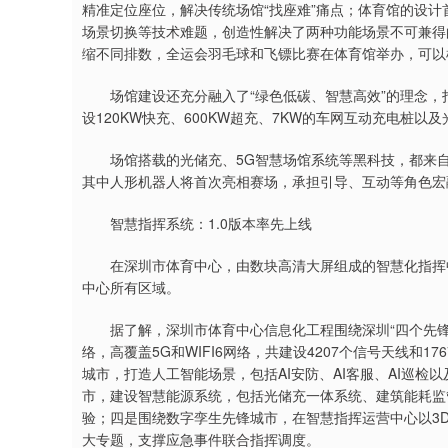
精准定位座位，解决传统场馆“找座难”痛点；体育馆的设
场景切换等技术难题，创造性解决了两种功能场景不可兼得
深证成指
14311.01
缩不同排数，全运会羽毛球和飞镖比赛在体育馆举办，可以
9.68
1.02%
200.89
1
场馆建设还充分融入了“绿色低碳、智慧高效”的理念，打
设120KW快充、600KW超充、7KW的车网互动充电桩
场馆搭载的光储充、5G智慧场馆系统等黑科技，都来自
其中人形机器人将首次亮相赛场，承担引导、互动等角色宏
智慧指挥系统：1.0版本率先上线
在深圳市体育中心，由数块高清大屏组成的智慧化指挥中心
中心所有区域。
据了解，深圳市体育中心信息化工程围绕深圳“四个先锋
络，高覆盖5G和WIFI6网络，共建设4207个信号天线和
城市，打造人工智能场景，包括AI安防、AI客服、AI巡
市，建设智慧能源系统，包括光储充一体系统、建筑能耗监
验；四是围绕数字孪生先锋城市，在智慧指挥运营中心以3
大专题，支撑应急事件联合指挥调度。