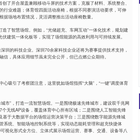
计首创了开合屋盖兼顾移动斗屏的技术方案，克服了材料、系统整合、
的行业难题；体育馆四面活动座椅，根据不同赛演活动要求，可伸
沪深300
4694.44
根据场地布置情况，灵活调整推出活动座椅数量。
.42%
43.13
0.93%
造了智慧场馆。例如，“光储超充、车网互动”一体化技术，规划建
以及光伏建筑一体化板等，实现了场馆能源的高效利用与可持续发展。
深圳的科技企业。深圳70余家科技企业还将为赛事提供技术支持，
融信，具体应用细节虽未完全公开，但已点燃公众期待。
吸引了考察团注意，这里犹如场馆指挥“大脑”，“一键”调度体育
城市”，打造一流智慧场馆。一是围绕极速先锋城市，建设双千兆网
1767个无线AP设备，覆盖体育中心所有区域；二是围绕人工智能先锋
检以及基于大数据平台的场馆运营决策平台；三是围绕数字能源先锋城
管系统、智能场地控制系统等，实现动态能耗管理和超充快捷体
D可视化形式全方位、立体式展示场馆运营、赛事、交通、设备等八