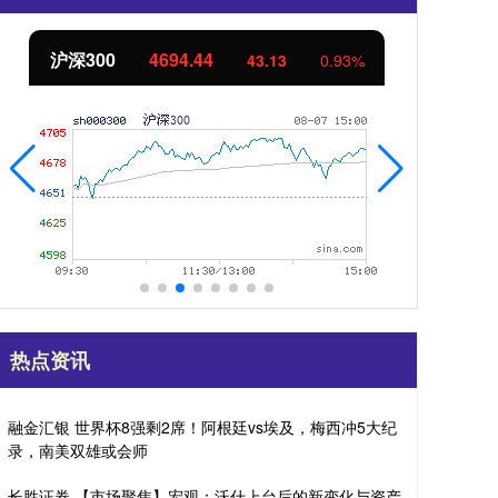
北证50
1134.24
创
11.37
1.01%
热点资讯
融金汇银 世界杯8强剩2席！阿根廷vs埃及，梅西冲5大纪
录，南美双雄或会师
长胜证券 【市场聚焦】宏观：沃什上台后的新变化与资产