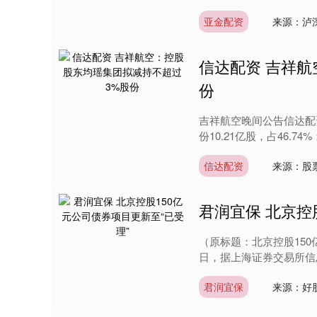
亚金配资
来源：泸
信达配资 吉祥
份
深证成指
14299.41
9.89
0.77%
189.29
1
吉祥航空晚间公告信达配
份10.21亿股，占46.74
信达配资
来源：股
君润宜保 北京控
（原标题：北京控股150
日，据上海证券交易所信息
君润宜保
来源：好