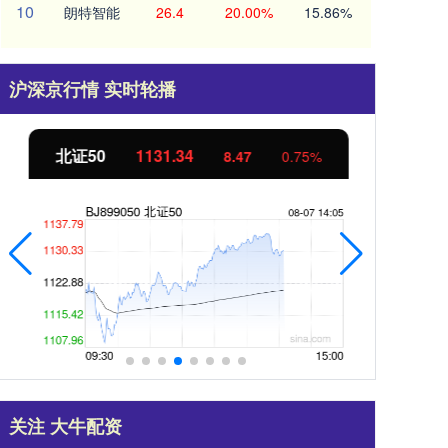
10
朗特智能
26.4
20.00%
15.86%
沪深京行情 实时轮播
北证50
1131.34
创
8.47
0.75%
关注 大牛配资