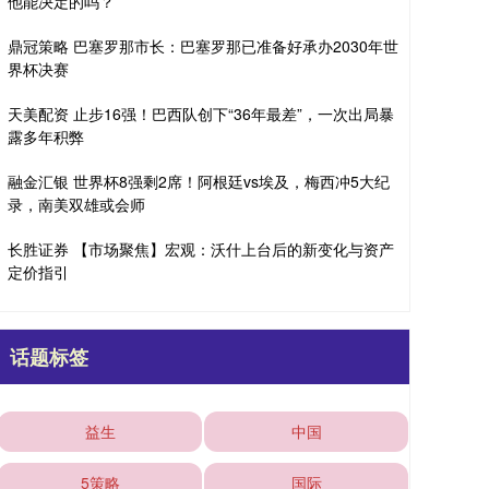
他能决定的吗？
鼎冠策略 巴塞罗那市长：巴塞罗那已准备好承办2030年世
界杯决赛
天美配资 止步16强！巴西队创下“36年最差”，一次出局暴
露多年积弊
融金汇银 世界杯8强剩2席！阿根廷vs埃及，梅西冲5大纪
录，南美双雄或会师
长胜证券 【市场聚焦】宏观：沃什上台后的新变化与资产
定价指引
话题标签
益生
中国
5策略
国际