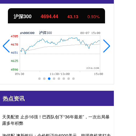
沪深300
4694.44
北
43.13
0.93%
热点资讯
天美配资 止步16强！巴西队创下“36年最差”，一次出局暴
露多年积弊
淘优配 澳新银行：金价料迈向6000美元，能源危机将打击