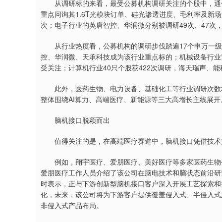
从调研标的来看，最受公募机构调研关注的个股中，通信行
重点问询其1.6T光模块订单、硅光渗透进度、毛利率及新
次；电子行业的英唐智控、华润微分别被调研49次、47次
从行业热度看，公募机构的调研步伐踏遍17个申万一级行
控、华润微、天承科技成为该行业重点标的；机械设备行业紧
受关注；计算机行业40只个股获422次调研，海天瑞声、
此外，医药生物、电力设备、基础化工等行业调研次数均超
整体围绕AI算力、高端医疗、新能源等三大高增长主线展开
脑机接口脱颖而出
值得关注的是，在高端医疗赛道中，脑机接口凭借技术突
例如，翔宇医疗、爱朋医疗、美好医疗等多家医药生物公
爱朋医疗工作人员介绍了该公司在脑电技术和脑状态前沿研
时表示，正与下游创新型脑机接口客户深入开展工艺探索和
化，未来，该公司将为下游客户提供覆盖侵入式、半侵入式
非侵入式产品布局。