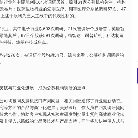
业的中际旭创以61次调研居首，吸引61家公募机构关注，机构
场景布局；医药生物行业的爱朋医疗、翔宇医疗分别被调研57次、47
，上述个股均为三大主线中的代表性标的。
业，其中电子行业以603次调研、71只被调研个股居首，英唐智
随其后，67只个股获591次调研，精智达、耐普矿机、科达制造
能科科技、熵基科技成焦点。
276次，被调研个股均超34只。综合来看，公募机构调研标的
。
破与商业化进展，成为公募机构调研的重点。
司均被问及脑机接口布局问题，相关回应透露了行业最新动态。
究等方面的产品与商业化进展；美好医疗工作人员在回复调研提问
技术合作，协助客户实现从实验室研发到批量出货的高效商业化转
及非侵入式路线的全品类技术与产品支持，同时将加快半侵入式与