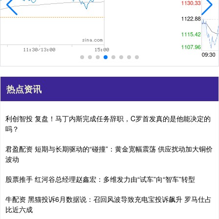
热点资讯
利创智投 复盘！马丁内斯完成任务辞职，C罗首发真的是他能决定的
吗？
君盈配资 短期与长期驱动的“碰撞”：黄金宽幅震荡 供应扰动加大铜价
波动
股票推手 红河谷总经理赵鑫宏：多维发力由“试车”向“智车”转型
牛配资 黑猫投诉6月数据说：召回风波导致充电宝投诉飙升 罗马仕占
比近六成