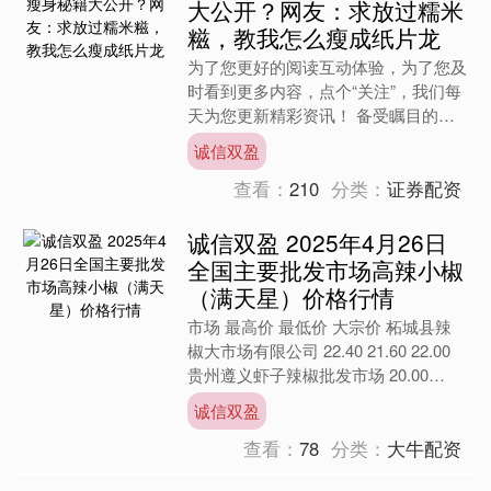
大公开？网友：求放过糯米
糍，教我怎么瘦成纸片龙
为了您更好的阅读互动体验，为了您及
时看到更多内容，点个“关注”，我们每
天为您更新精彩资讯！ 备受瞩目的朱
一龙在他主演的新片负负得正的首映典
诚信双盈
礼上，全身都散发着无可....
查看：
210
分类：
证券配资
诚信双盈 2025年4月26日
全国主要批发市场高辣小椒
（满天星）价格行情
市场 最高价 最低价 大宗价 柘城县辣
椒大市场有限公司 22.40 21.60 22.00
贵州遵义虾子辣椒批发市场 20.00
18.00 19.00 全国高....
诚信双盈
查看：
78
分类：
大牛配资