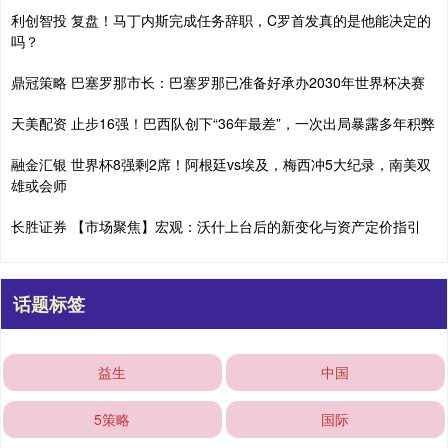
利创智投 复盘！马丁内斯完成任务辞职，C罗首发真的是他能决定的
吗？
鼎冠策略 巴塞罗那市长：巴塞罗那已准备好承办2030年世界杯决赛
天美配资 止步16强！巴西队创下“36年最差”，一次出局暴露多年积弊
融金汇银 世界杯8强剩2席！阿根廷vs埃及，梅西冲5大纪录，南美双
雄或会师
长胜证券 【市场聚焦】宏观：沃什上台后的新变化与资产定价指引
话题标签
益生
中国
5策略
国际