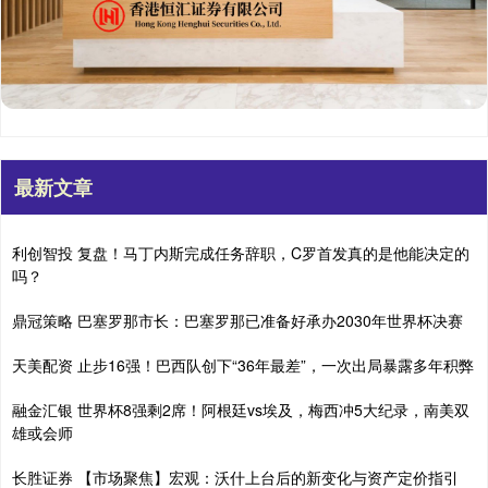
最新文章
利创智投 复盘！马丁内斯完成任务辞职，C罗首发真的是他能决定的
吗？
鼎冠策略 巴塞罗那市长：巴塞罗那已准备好承办2030年世界杯决赛
天美配资 止步16强！巴西队创下“36年最差”，一次出局暴露多年积弊
融金汇银 世界杯8强剩2席！阿根廷vs埃及，梅西冲5大纪录，南美双
雄或会师
长胜证券 【市场聚焦】宏观：沃什上台后的新变化与资产定价指引