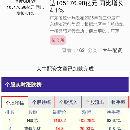
达105176.98亿元 同比增长
4.1%
广东省统计局发布2025年前三季度广
东经济运行简况，根据地区生产总值统
一核算结果传金所，前三季度，广东实
现地区生产总值105176.98亿元，按不
传金所
变价格计算，同....
查看：
162
分类：
大牛配资
大牛配资文章已加载完成
个股实时涨跌榜
个股跌幅
个股流入
个股流出
换手率
个股涨幅
排名
名称
最新价
涨幅
换手率
1
N展芯
118.02
403.28%
62.67%
2
志特新材
14.8
20.03%
10.81%