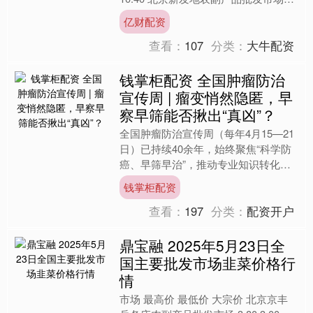
息中心 10.00 9.00 9.....
亿财配资
查看：
107
分类：
大牛配资
钱掌柜配资 全国肿瘤防治
宣传周 | 瘤变悄然隐匿，早
察早筛能否揪出“真凶”？
全国肿瘤防治宣传周（每年4月15—21
日）已持续40余年，始终聚焦“科学防
癌、早筛早治”，推动专业知识转化为
公众可理解、可行动的健康实践。
钱掌柜配资
2026年主题聚焦高危....
查看：
197
分类：
配资开户
鼎宝融 2025年5月23日全
国主要批发市场韭菜价格行
情
市场 最高价 最低价 大宗价 北京京丰