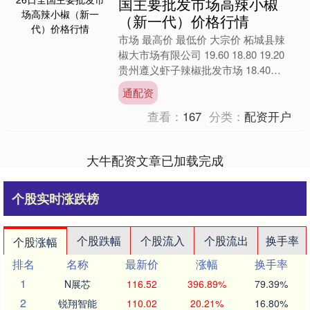
国主要批发市场高辣小椒
（新一代）价格行情
市场 最高价 最低价 大宗价 柘城县辣
椒大市场有限公司 19.60 18.80 19.20
贵州遵义虾子辣椒批发市场 18.40
17.80 18.00 全国高....
通配资
查看：
167
分类：
配资开户
大牛配资文章已加载完成
个股实时涨跌榜
个股跌幅
个股流入
个股流出
换手率
个股涨幅
排名
名称
最新价
涨幅
换手率
1
N展芯
116.52
396.89%
79.39%
2
锐翔智能
110.02
20.21%
16.80%