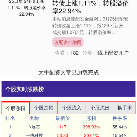
转债上涨1.11%，转股溢价
率22.94%
本站消息速配发金融网，9月25日华安
转债收盘上涨1.11%，报129.7元/张，
成交额1.07亿元，转股溢价率
22.94%。 资料显示，华安转债信用级
速配发金融网
别为“AA....
查看：
182
分类：
线上配资开户
大牛配资文章已加载完成
个股实时涨跌榜
个股跌幅
个股流入
个股流出
换手率
个股涨幅
排名
名称
最新价
涨幅
换手率
1
N展芯
117
398.93%
55.44%
2
一博科技
53.33
20.01%
15.54%