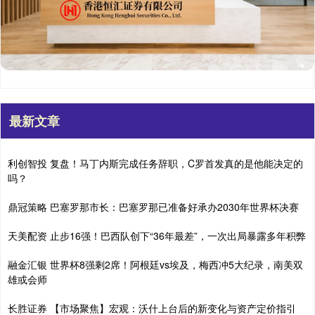
最新文章
利创智投 复盘！马丁内斯完成任务辞职，C罗首发真的是他能决定的
吗？
鼎冠策略 巴塞罗那市长：巴塞罗那已准备好承办2030年世界杯决赛
天美配资 止步16强！巴西队创下“36年最差”，一次出局暴露多年积弊
融金汇银 世界杯8强剩2席！阿根廷vs埃及，梅西冲5大纪录，南美双
雄或会师
长胜证券 【市场聚焦】宏观：沃什上台后的新变化与资产定价指引