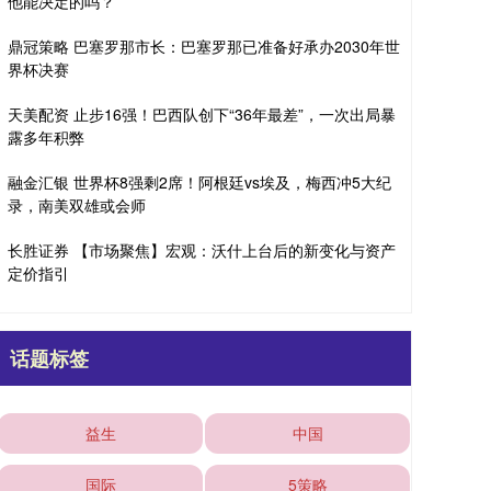
他能决定的吗？
鼎冠策略 巴塞罗那市长：巴塞罗那已准备好承办2030年世
界杯决赛
天美配资 止步16强！巴西队创下“36年最差”，一次出局暴
露多年积弊
融金汇银 世界杯8强剩2席！阿根廷vs埃及，梅西冲5大纪
录，南美双雄或会师
长胜证券 【市场聚焦】宏观：沃什上台后的新变化与资产
定价指引
话题标签
益生
中国
国际
5策略