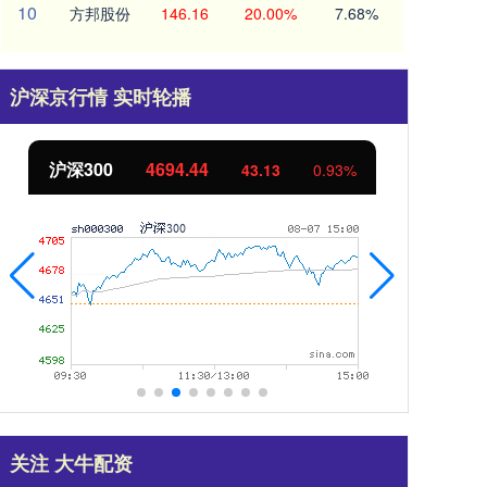
10
方邦股份
146.16
20.00%
7.68%
沪深京行情 实时轮播
北证50
1134.24
创
11.37
1.01%
关注 大牛配资