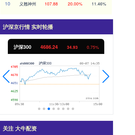
10
义翘神州
107.88
20.00%
11.46%
沪深京行情 实时轮播
北证50
1133.15
创
10.28
0.92%
关注 大牛配资