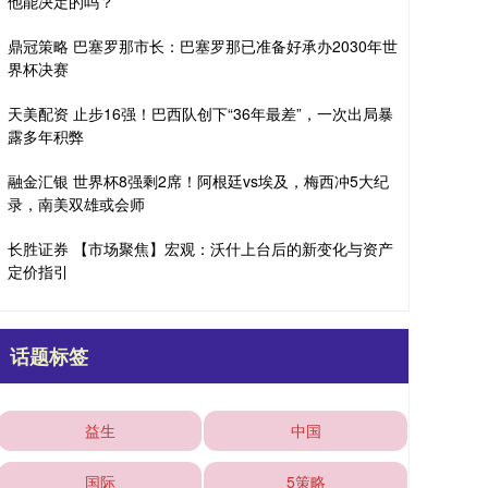
他能决定的吗？
鼎冠策略 巴塞罗那市长：巴塞罗那已准备好承办2030年世
界杯决赛
天美配资 止步16强！巴西队创下“36年最差”，一次出局暴
露多年积弊
融金汇银 世界杯8强剩2席！阿根廷vs埃及，梅西冲5大纪
录，南美双雄或会师
长胜证券 【市场聚焦】宏观：沃什上台后的新变化与资产
定价指引
话题标签
益生
中国
国际
5策略