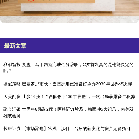
最新文章
利创智投 复盘！马丁内斯完成任务辞职，C罗首发真的是他能决定的
吗？
鼎冠策略 巴塞罗那市长：巴塞罗那已准备好承办2030年世界杯决赛
天美配资 止步16强！巴西队创下“36年最差”，一次出局暴露多年积弊
融金汇银 世界杯8强剩2席！阿根廷vs埃及，梅西冲5大纪录，南美双
雄或会师
长胜证券 【市场聚焦】宏观：沃什上台后的新变化与资产定价指引