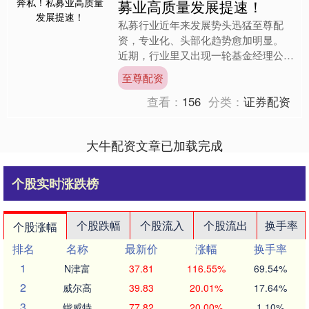
募业高质量发展提速！
私募行业近年来发展势头迅猛至尊配
资，专业化、头部化趋势愈加明显。
近期，行业里又出现一轮基金经理公奔
私的热潮，百亿私募数量也再度扩容。
至尊配资
前冠军公募基金经理奔私 ....
查看：
156
分类：
证券配资
大牛配资文章已加载完成
个股实时涨跌榜
个股跌幅
个股流入
个股流出
换手率
个股涨幅
排名
名称
最新价
涨幅
换手率
1
N津富
37.81
116.55%
69.54%
2
威尔高
39.83
20.01%
17.64%
3
锴威特
77.82
20.00%
1.10%