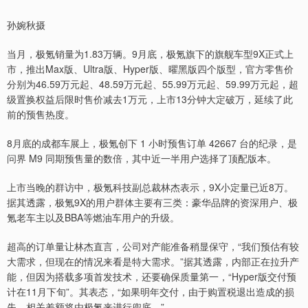
孙婉秋摄
当月，极氪销量为1.83万辆。9月底，极氪旗下的旗舰车型9X正式上
市，推出Max版、Ultra版、Hyper版、曜黑版四个版型，官方零售价
分别为46.59万元起、48.59万元起、55.99万元起、59.99万元起，超
级置换权益后限时售价减去1万元，上市13分钟大定破万，延续了此
前的预售热度。
8月底的成都车展上，极氪创下 1 小时预售订单 42667 台的纪录，是
问界 M9 同期预售量的数倍，其中近一半用户选择了顶配版本。
上市当晚的群访中，极氪科技副总裁林杰表示，9X小定量已近8万。
据其透露，极氪9X的用户群体主要有三类：豪华品牌的资深用户、极
氪老车主以及BBA等燃油车用户的升级。
超高的订单量让林杰直言，公司对产能准备稍显保守，“我们预估有较
大需求，但现在的情况来看是特大需求。”据其透露，内部正在拉升产
能，但因为搭载多项首发技术，还要确保质量第一，“Hyper版交付预
计在11月下旬”。其表态，“如果明年交付，由于购置税退出造成的损
失，相关差额将由极氪来进行兜底。”