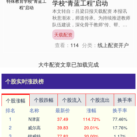
学校“青蓝工程”启动
本文转自：吕梁日报天载配资 本报讯
秋意渐浓，师道传承。为持续推进教师
队伍建设，深化骨干教师“传、帮、
带”作用，助力青年教师专业成长，9月
天载配资
15日，吕梁市特殊教育....
查看：
114
分类：
线上配资开户
大牛配资文章已加载完成
个股实时涨跌榜
个股跌幅
个股流入
个股流出
换手率
个股涨幅
排名
名称
最新价
涨幅
换手率
1
N津富
37.49
114.72%
77.46%
2
威尔高
39.83
20.01%
17.76%
3
锴威特
77.82
20.00%
1.17%