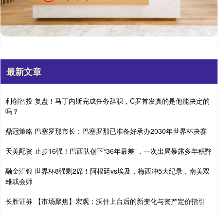
最新文章
利创智投 复盘！马丁内斯完成任务辞职，C罗首发真的是他能决定的
吗？
鼎冠策略 巴塞罗那市长：巴塞罗那已准备好承办2030年世界杯决赛
天美配资 止步16强！巴西队创下“36年最差”，一次出局暴露多年积弊
融金汇银 世界杯8强剩2席！阿根廷vs埃及，梅西冲5大纪录，南美双
雄或会师
长胜证券 【市场聚焦】宏观：沃什上台后的新变化与资产定价指引