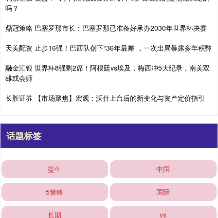
吗？
鼎冠策略 巴塞罗那市长：巴塞罗那已准备好承办2030年世界杯决赛
天美配资 止步16强！巴西队创下“36年最差”，一次出局暴露多年积弊
融金汇银 世界杯8强剩2席！阿根廷vs埃及，梅西冲5大纪录，南美双
雄或会师
长胜证券 【市场聚焦】宏观：沃什上台后的新变化与资产定价指引
话题标签
益生
中国
5策略
国际
长期
vs