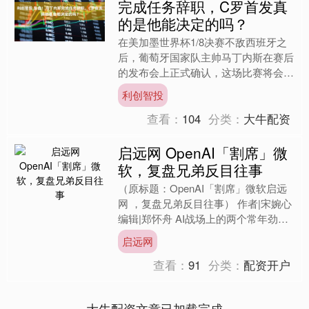
完成任务辞职，C罗首发真
的是他能决定的吗？
在美加墨世界杯1/8决赛不敌西班牙之
后，葡萄牙国家队主帅马丁内斯在赛后
的发布会上正式确认，这场比赛将会是
自己执教葡萄牙国家队的最后一场比
利创智投
赛，同时他表示这标志着一....
查看：
104
分类：
大牛配资
启远网 OpenAI「割席」微
软，复盘兄弟反目往事
（原标题：OpenAI「割席」微软启远
网 ，复盘兄弟反目往事） 作者|宋婉心
编辑|郑怀舟 AI战场上的两个常年劲敌
——OpenAI和谷歌——出人意料地站
启远网
到了一....
查看：
91
分类：
配资开户
大牛配资文章已加载完成