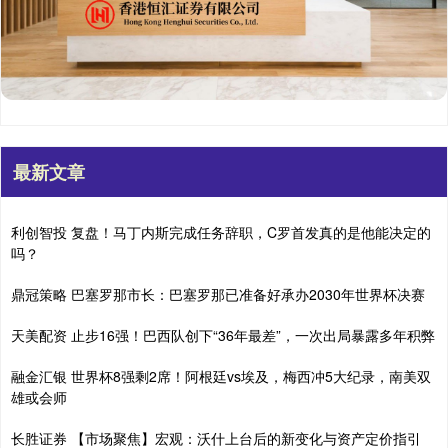
最新文章
利创智投 复盘！马丁内斯完成任务辞职，C罗首发真的是他能决定的
吗？
鼎冠策略 巴塞罗那市长：巴塞罗那已准备好承办2030年世界杯决赛
天美配资 止步16强！巴西队创下“36年最差”，一次出局暴露多年积弊
融金汇银 世界杯8强剩2席！阿根廷vs埃及，梅西冲5大纪录，南美双
雄或会师
长胜证券 【市场聚焦】宏观：沃什上台后的新变化与资产定价指引