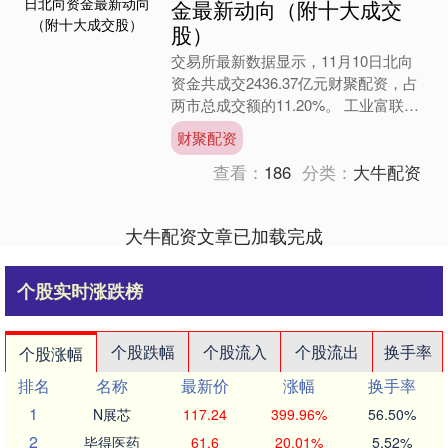
金最新动向（附十大成交
股）
交易所最新数据显示，11月10日北向
资金共成交2436.37亿元财聚配资，占
两市总成交额的11.20%。 工业富联、
特变电工、贵州茅台位列沪股通成交前
财聚配资
三，成交额....
查看：
186
分类：
大牛配资
大牛配资文章已加载完成
个股实时涨跌榜
个股跌幅
个股流入
个股流出
换手率
个股涨幅
排名
名称
最新价
涨幅
换手率
1
N展芯
117.24
399.96%
56.50%
2
毕得医药
61.6
20.01%
5.52%