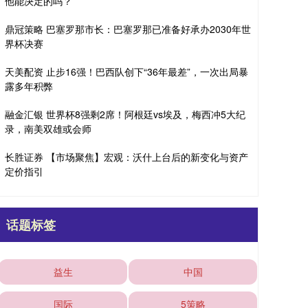
他能决定的吗？
鼎冠策略 巴塞罗那市长：巴塞罗那已准备好承办2030年世
界杯决赛
天美配资 止步16强！巴西队创下“36年最差”，一次出局暴
露多年积弊
融金汇银 世界杯8强剩2席！阿根廷vs埃及，梅西冲5大纪
录，南美双雄或会师
长胜证券 【市场聚焦】宏观：沃什上台后的新变化与资产
定价指引
话题标签
益生
中国
国际
5策略