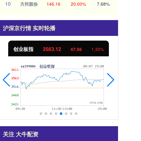
10
方邦股份
146.16
20.00%
7.68%
沪深京行情 实时轮播
创业板指
3563.12
基
47.56
1.35%
关注 大牛配资